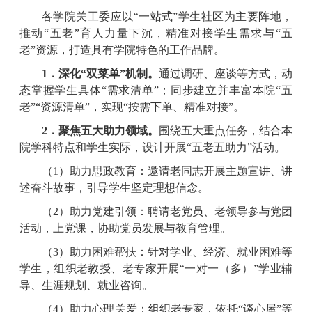
各学院关工委应以“一站式”学生社区为主要阵地，
推动“五老”育人力量下沉，精准对接学生需求与“五
老”资源，打造具有学院特色的工作品牌。
1．深化“双菜单”机制。
通过调研、座谈等方式，动
态掌握学生具体“需求清单”；同步建立并丰富本院“五
老”“资源清单”，实现“按需下单、精准对接”。
2．聚焦五大助力领域。
围绕五大重点任务，结合本
院学科特点和学生实际，设计开展“五老五助力”活动。
（1）助力思政教育：邀请老同志开展主题宣讲、讲
述奋斗故事，引导学生坚定理想信念。
（2）助力党建引领：聘请老党员、老领导参与党团
活动，上党课，协助党员发展与教育管理。
（3）助力困难帮扶：针对学业、经济、就业困难等
学生，组织老教授、老专家开展“一对一（多）”学业辅
导、生涯规划、就业咨询。
（4）助力心理关爱：组织老专家，依托“谈心屋”等